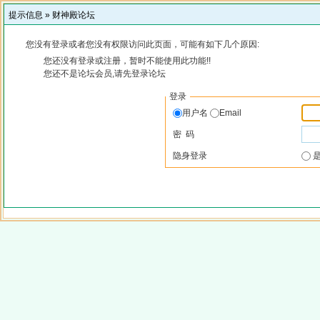
提示信息 »
财神殿论坛
您没有登录或者您没有权限访问此页面，可能有如下几个原因:
您还没有登录或注册，暂时不能使用此功能!!
您还不是论坛会员,请先登录论坛
登录
用户名
Email
密 码
隐身登录